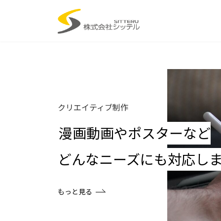
コ
ナ
ン
ビ
テ
ゲ
ン
ー
ツ
シ
へ
ョ
ス
ン
キ
に
ッ
移
クリエイティブ制作
プ
動
漫画動画やポスターなど
どんなニーズにも対応し
もっと見る